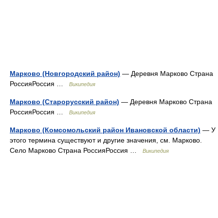
Марково (Новгородский район)
— Деревня Марково Страна
РоссияРоссия …
Википедия
Марково (Старорусский район)
— Деревня Марково Страна
РоссияРоссия …
Википедия
Марково (Комсомольский район Ивановской области)
— У
этого термина существуют и другие значения, см. Марково.
Село Марково Страна РоссияРоссия …
Википедия