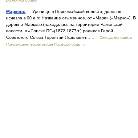
Восточной Сибири
Марково
— Урочище в Первомайской волости, деревня
исчезла в 60 е гг. Название отыменное, от «Марк» («Марко»). В
деревне Марково (находилась на территории Раменской
волости, в «Списке ПГ»(1872 1877гг.) родился Герой
Советского Союза Терентий Яковлевич… …
Словарь топонимов
Новосокольнического района Псковской области