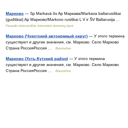
Марково
— Sp Markavà õs Ap Маркава/Markava baltarusiškai
(gudiškai) Ap Марково/Markovo rusiškai L V ir ŠV Baltarusija …
Pasaulio vietovardžiai. Internetinė duomenų bazė
Марково (Чукотский автономный округ)
— У этого термина
существуют и другие значения, см. Марково. Село Марково
Страна РоссияРоссия …
Википедия
Марково (Усть-Кутский район)
— У этого термина
существуют и другие значения, см. Марково. Село Марково
Страна РоссияРоссия …
Википедия